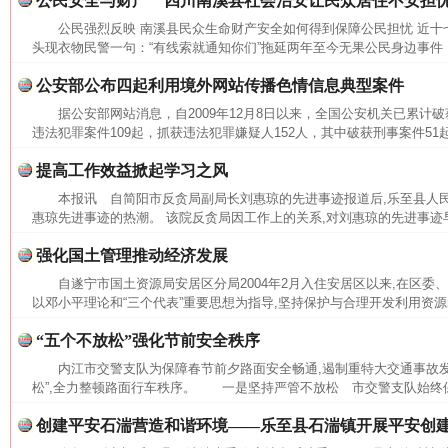
公民安全与财产 四川南溪县社会治安让民众居住不安担
公民强烈反映 南溪县民众生命财产安全如何得到保障公民担忧 近十
头现衣物民警一句：“有线索就通知你们”拖延两年至今无果公民身边事件：
公安部公布四起利用境外网站传播色情信息典型案件
据公安部网站消息，自2009年12月8日以来，全国公安机关已累计
违法犯罪案件109起，抓获违法犯罪嫌疑人152人，其中破获刑事案件51起
提高工作效益掀起学习之风
本报讯 自简阳市反贪局副局长刘惠琼的先进事迹报道后,乐至县人
惠琼先进事迹的热潮。 该院反贪局因工作上的关系,对刘惠琼的先进事迹早
强化国土管理推动经济发展
自遂宁市国土资源局安居区分局2004年2月入住安居区以来,在区委
以邓小平理论和“三个代表”重要思想为指导,坚持保护与合理开发利用资源的
“五个不放松”强化节前安全秩序
内江市交警支队为保障春节前夕路面安全畅通,遏制重特大交通事故发
松”,全力整顿路面行车秩序。 一是坚持严管不放松 市交警支队始终保
创建平安石湍营造和谐环境——乐至县石湍镇开展平安创
网上购药对药下症？