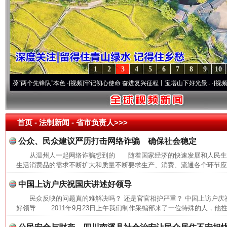
1
2
3
4
5
6
7
8
9
10
“两个先锋队”本色
·[视频]
牢记初心使命 奋进复兴征程丨宝塔山下好光景..
·[视频]
因党而
首页
- 法制新闻 -
省市负责人>>>
公众、民众建议严历打击网络诈骗 确保社会稳定
从温州人一起网络诈骗想到的 随着国家经济的快速发展和人民生
生活消费品的需求不断扩大和质量不断要求生产、消费、流通各个环节应当
中国上访户庆祝国庆讲述好领导
民众反映的问题真的难解决吗？ 还是官官相护严重？ 中国上访户庆
好领导 2011年9月23日上午我们制作采编部来了一位特殊的人，他拄