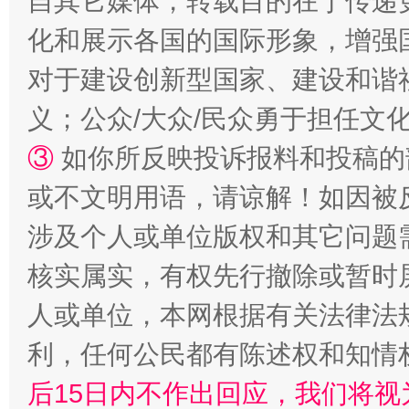
自其它媒体，转载目的在于传递
化和展示各国的国际形象，增强
对于建设创新型国家、建设和谐
义；公众/大众/民众勇于担任文
招工难、用工荒背后
③
如你所反映投诉报料和投稿的
或不文明用语，请谅解！如因被
涉及个人或单位版权和其它问题
核实属实，有权先行撤除或暂时
人或单位，本网根据有关法律法
利，任何公民都有陈述权和知情
网上购药对药下症？
后15日内不作出回应，我们将视