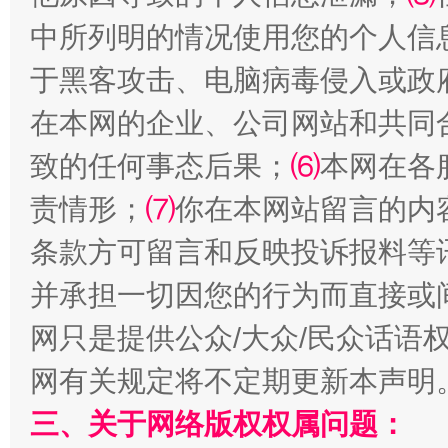
中所列明的情况使用您的个人信
于黑客攻击、电脑病毒侵入或政
在本网的企业、公司网站和共同
致的任何事态后果；
⑹
本网在各
责情形；
⑺
你在本网站留言的内
条款方可留言和反映投诉报料等
解纷+调解+退费，一次搞定
并承担一切因您的行为而直接或
网只是提供公众/大众/民众话语
网有关规定将不定期更新本声明
三、关于网络版权权属问题：