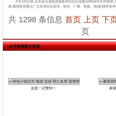
今年3月以来,乐至县石湍镇党委政府结合乐综委(2006)4号文件精神
展,围绕宣传重点广泛应用街头宣传、标语、广播、电视、墙(板)报等多种形
共 1298 条信息
首页
上页
下
页
全球视频图文新闻
这是一记警钟！
谢