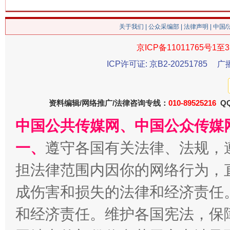
关于我们
|
公众采编部
|
法律声明
| 中国
今
在谋一域中谋全局
京ICP备11011765号1至3
ICP许可证: 京B2-20251785
广
资料编辑/网络推广/法律咨询专线：
010-89525216
QQ
中国公共传媒网、中国公众传媒
一、
遵守各国有关法律、法规，
担法律范围内因你的网络行为，
习近平的博鳌关键词
魏明亮
成伤害和损失的法律和经济责任
和经济责任。维护各国宪法，保