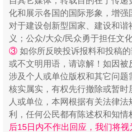
自其它媒体，转载目的在于传递
化和展示各国的国际形象，增强
对于建设创新型国家、建设和谐
义；公众/大众/民众勇于担任文
招工难、用工荒背后
③
如你所反映投诉报料和投稿的
或不文明用语，请谅解！如因被
涉及个人或单位版权和其它问题
核实属实，有权先行撤除或暂时
人或单位，本网根据有关法律法
利，任何公民都有陈述权和知情
网上购药对药下症？
后15日内不作出回应，我们将视