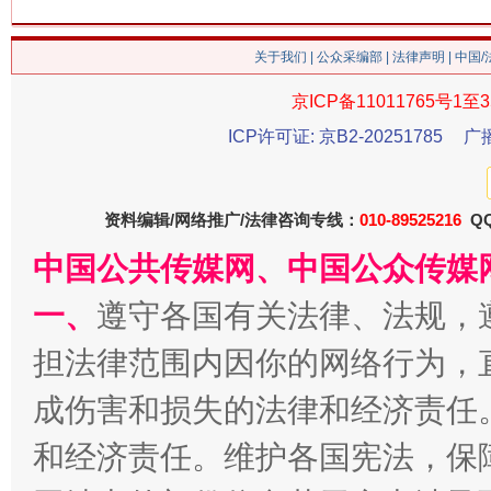
关于我们
|
公众采编部
|
法律声明
| 中国
今
京ICP备11011765号1至3
在谋一域中谋全局
ICP许可证: 京B2-20251785
广
资料编辑/网络推广/法律咨询专线：
010-89525216
QQ
中国公共传媒网、中国公众传媒
一、
遵守各国有关法律、法规，
担法律范围内因你的网络行为，
习近平的博鳌关键词
成伤害和损失的法律和经济责任
魏明亮
和经济责任。维护各国宪法，保