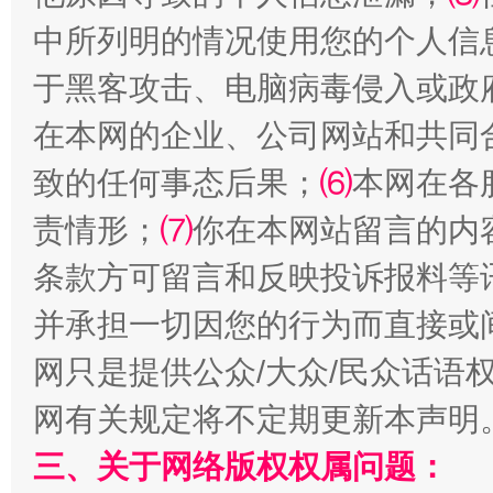
中所列明的情况使用您的个人信
于黑客攻击、电脑病毒侵入或政
在本网的企业、公司网站和共同
致的任何事态后果；
⑹
本网在各
责情形；
⑺
你在本网站留言的内
条款方可留言和反映投诉报料等
解纷+调解+退费，一次搞定
并承担一切因您的行为而直接或
网只是提供公众/大众/民众话语
网有关规定将不定期更新本声明
三、关于网络版权权属问题：