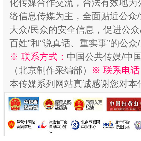
化传媒合作交流，合法有效地为公
络信息传媒为主，全面贴近公众/
今
在谋一域中谋全局
大众/民众的安全信息，促进公众
百姓”和“说真话、重实事”的公众
※ 联系方式：
中国公共传媒/中
（北京制作采编部）
※ 联系电话
本传媒系列网站真诚感谢您对本
习近平的博鳌关键词
魏明亮