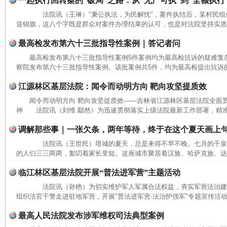
一起执行回转案的“破局”之路：从“无产可执”到“全额执行
法院讯（王琳）"秉公执法，为民解忧"，案件执结后，某村民组
送锦旗，这八个字既是群众对案件办理结果的认可，也是对法院坚持实质化
最高检发布第六十三批指导性案例｜答记者问
最高检发布第六十三批指导性案例5件案例均为最高检抗诉的疑难
察院发布第六十三批指导性案例。该批案例共5件，均为最高检提出抗诉的
江源林区基层法院：闻令而动明方向 靶向攻坚提质效
闻令而动明方向 靶向攻坚提质效——吉林省江源林区基层法院全面
神 法院讯（刘维 鄢然）为迅速贯彻落实上级法院最新工作部署，精准
调解那些事｜一张欠条，两年等待，终于在这个夏天画上
法院讯（王世民）塔城的夏天，总是来得不早不晚。七月的千泉
的人们三三两两，絮叨着家长里短。这座城市聚居着汉族、哈萨克族、达斡
临江林区基层法院开展“普法进军营”主题活动
法院讯（孙艳）为切实维护军人军属合法权益，夯实军营法治建
组织法官干警走进驻地军营，开展"普法进军营·法治护强军"专题宣传活动
最高人民法院发布涉军维权司法典型案例