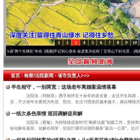
1
2
3
4
5
6
7
8
9
10
“两个先锋队”本色
·[视频]
牢记初心使命 奋进复兴征程丨宝塔山下好光景..
·[视频]
因党而
首页
- 检察/法院新闻 -
省市负责人>>>
半生相守，一别两宽：这场老年离婚案温情落幕
法院讯（阿丽亚）携手相伴五十余年的老夫妻，走过半生风雨，
后，不少老年夫妻因为作息、想法、生活习惯差距越来越大，难以继续共同
一纸欠条伤亲情 巡回调解促和解
法院讯（蔡敏）为持续推进新时代"枫桥法庭"创建工作，坚持和发
纷化解在基层、化解在萌芽，切实打通司法便民服务"最后一公里"。近日，