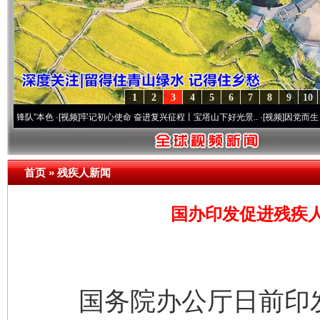
1
2
3
4
5
6
7
8
9
10
本色
·[视频]
牢记初心使命 奋进复兴征程丨宝塔山下好光景..
·[视频]
因党而生 为党而战——
首页
»
残疾人新闻
国办印发促进残疾
国务院办公厅日前印发