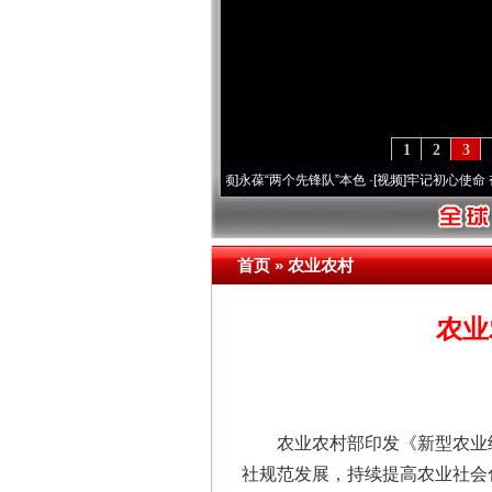
1
2
3
年 深刻改变雪域高原..
·[视频]
永葆“两个先锋队”本色
·[视频]
牢记初心使命 奋进复兴征
首页
»
农业农村
农业
农业农村部印发《新型农业经
社规范发展，持续提高农业社会