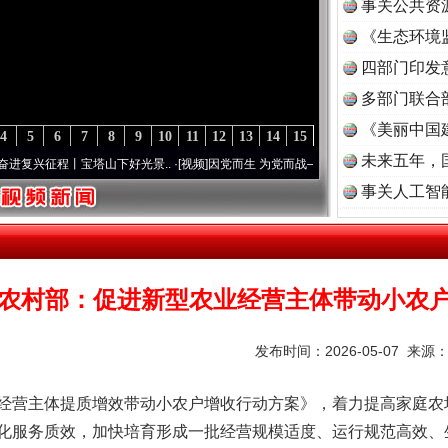
事关公共资
《生态环境
读
四部门印发
多部门联合
《美丽中国
4
5
6
7
8
9
10
11
12
13
14
15
未来五年，
程丨宝塔山下好光景..
·[视频]
因党而生 为党而战——百年“纪”事⑧加强纪律..
·[视频]
牢
事关人工智
农村部：促进新型农业经营主体带动小农
发布时间：2026-05-07 来源
营主体提质增效带动小农户增收行动方案》，着力提高家庭农
化服务质效，加快培育形成一批经营规模适度、运行规范高效、