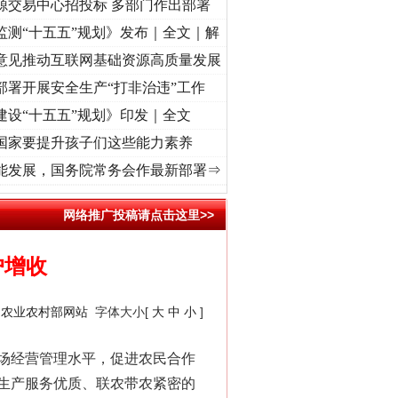
源交易中心招投标 多部门作出部署
监测“十五五”规划》发布｜全文｜解
意见推动互联网基础资源高质量发展
部署开展安全生产“打非治违”工作
建设“十五五”规划》印发｜全文
国家要提升孩子们这些能力素养
记初心使命 奋进复兴征程丨“转折之城”激荡..
·[视频]
牢记初心使命 奋进复兴征程丨红船
能发展，国务院常务会作最新部署⇒
网络推广投稿请点击这里>>
户增收
：
农业农村部网站
字体大小[
大
中
小
]
场经营管理水平，促进农民合作
生产服务优质、联农带农紧密的