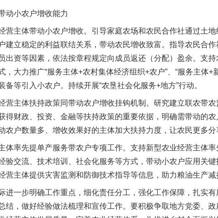
动小农户增收能力
营主体带动小农户增收。引导家庭农场和农民合作社通过土地
户建立稳定的利益联结关系，带动农民增收致富。指导农民合作
茶叶“炒上天”
员出资等因素，依法按章程规定向成员返还（分配）盈余。支持
，大力推广“服务主体+农村集体经济组织+农户”、“服务主体+
装备等引入小农户。持续开展“农垦社会化服务+地方”行动。
营主体扶持政策同带动农户增收挂钩机制。研究建立联农带农
获得财政、投资、金融等扶持政策的重要依据，明确需带动的农
动农户数量多、增收效果好的主体加大扶持力度，让农民更多分
体率先提单产服务带农户专项工作。支持新型农业经营主体率
经验交流、技术培训、社会化服务等方式，带动小农户应用关键
谢谢有你温暖了四季
经营主体提供灾害监测和防御技术指导等信息，助力粮油生产减
进一步明确工作重点，细化责任分工，强化工作保障，扎实有
总结，做好经验做法梳理和宣传工作。要积极争取地方党委、政