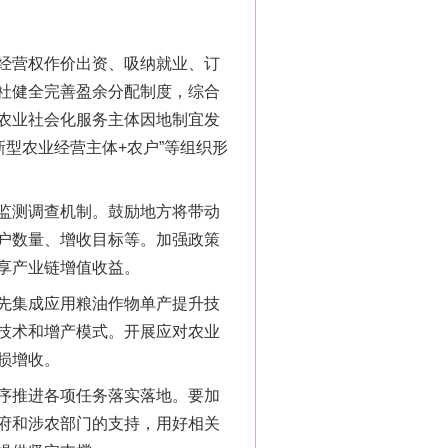
经营权作价出资、吸纳就业、订
社健全完善盈余分配制度，综合
“神药”背后的真相
农业社会化服务主体因地制宜发
新型农业经营主体+农户”等组织形
监测调查机制。鼓励地方将带动
户数量、增收目标等。加强政策
享产业链增值收益。
先集成应用粮油作物单产提升技
技术和增产模式。开展应对农业
法官巧妙执行解纠纷
损增收。
序推进各项任务落实落地。要加
府和涉农部门的支持，用好相关