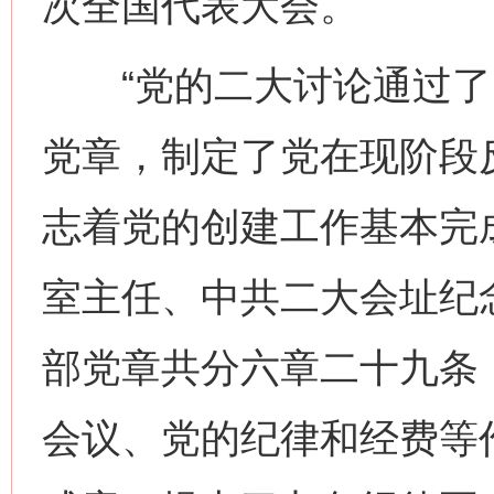
次全国代表大会。
“党的二大讨论通过了
党章，制定了党在现阶段
志着党的创建工作基本完
室主任、中共二大会址纪
部党章共分六章二十九条
会议、党的纪律和经费等作