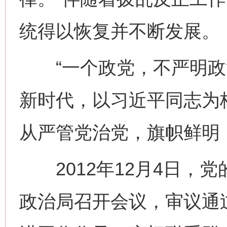
统得以恢复并不断发展。
“一个政党，不严明政治
新时代，以习近平同志为
从严管党治党，旗帜鲜明
2012年12月4日，
政治局召开会议，审议通