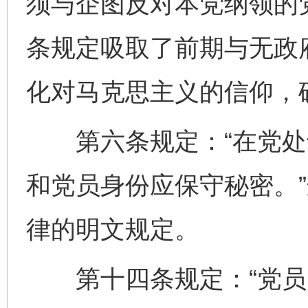
须与企图反对本党纲领的
条规定吸取了前期与无政
化对马克思主义的信仰，
第六条规定：“在党处
和党员身份应保守秘密。
律的明文规定。
第十四条规定：“党员