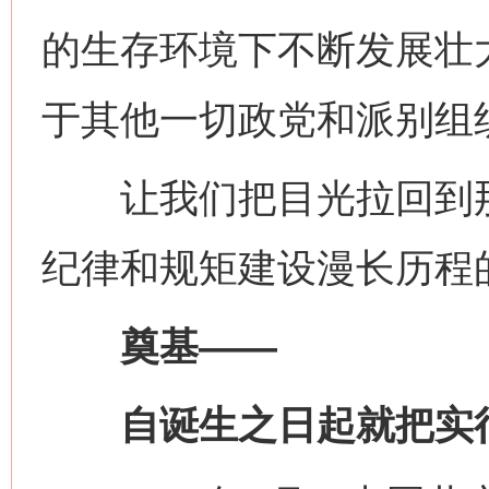
的生存环境下不断发展壮
于其他一切政党和派别组织
让我们把目光拉回到那
纪律和规矩建设漫长历程
奠基——
自诞生之日起就把实行