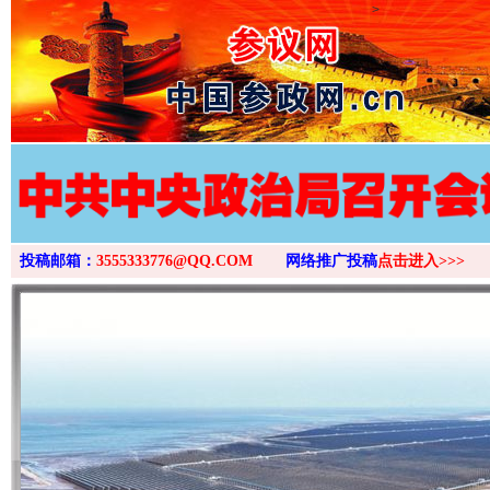
>
投稿邮箱：
3555333776@QQ.COM
网络推广投稿
点击进入>>>