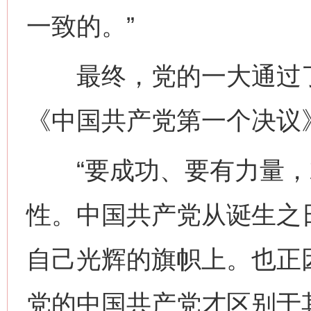
一致的。”
最终，党的一大通过了
《中国共产党第一个决议
“要成功、要有力量，
性。中国共产党从诞生之
自己光辉的旗帜上。也正
党的中国共产党才区别于