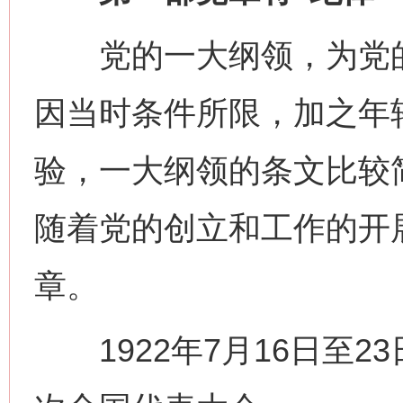
党的一大纲领，为党的
因当时条件所限，加之年
验，一大纲领的条文比较
随着党的创立和工作的开
章。
1922年7月16日至2