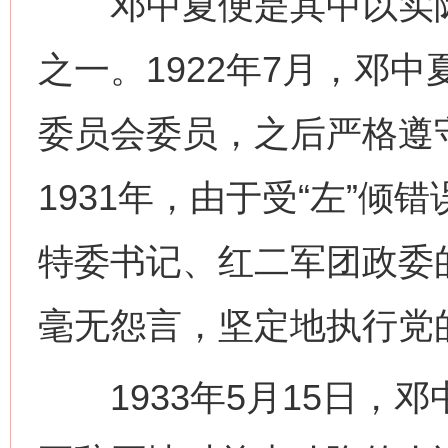
邓中夏便是其中以实际
之一。1922年7月，邓
委员会委员，之后严格遵
1931年，由于受“左”
特委书记、红二军团政委
毫无怨言，坚定地执行党
1933年5月15日，