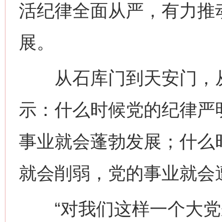
活纪律全面从严，有力推
展。
从石库门到天安门，从
示：什么时候党的纪律严
事业就会蓬勃发展；什么
就会削弱，党的事业就会
“对我们这样一个大党