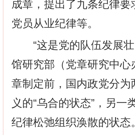
成章，提出了九条纪律要
党员从业纪律等。
“这是党的队伍发展壮大
馆研究部（党章研究中心
章制定前，国内政党分为
义的“乌合的状态”，另一
纪律松弛组织涣散的状态