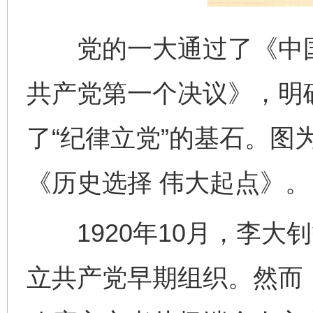
党的一大通过了《中国
共产党第一个决议》，明
了“纪律立党”的基石。图
《历史选择 伟大起点》。
1920年10月，李大
立共产党早期组织。然而