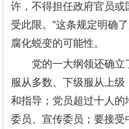
许，不得担任政府官员或
受此限。”这条规定明确
腐化蜕变的可能性。
党的一大纲领还确立了
服从多数、下级服从上级
和指导；党员超过十人的
委员、宣传委员；要接受